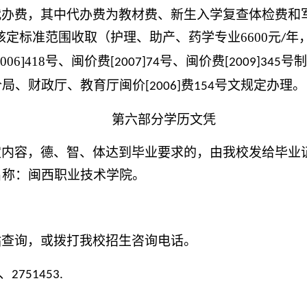
代办费，其中代办费为教材费、新生入学复查体检费和
核定标准范围收取
（
护理、助产、药学专业
6600
元
年
/
2006]418
号、闽价费
号、闽价费
号
[2007]74
[2009]345
价局、财政厅、教育厅闽价
费
号文规定办理。
[2006]
154
第六部分学历文凭
定内容，德、智、体达到毕业要求的，由我校发给毕业
名称：闽西职业技术学院。
站查询，或拨打我校招生咨询电话。
、
2751453.