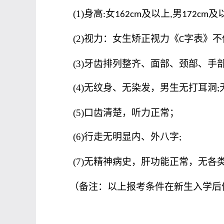
(1)
身高
女
及以上
男
及
:
162cm
,
172cm
(2)
视力：女生矫正视力《
字表》不
C
(3)
牙齿排列整齐、面部、颈部、手
(4)
无纹身、无染发，男生无打耳洞
;
(5)
口齿清楚，听力正常；
(6)
行走无明显内、外八字
;
(7)
无精神病史，肝功能正常，无各
（备注：以上报考条件在新生入学后