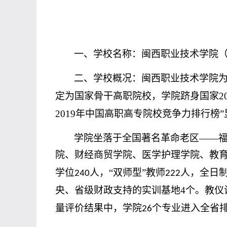
一、学校名称：闽西职业技术学院
二、学校概况：闽西职业技术学院
定为
国家骨干高职院校
，
学院跻身国家
2
201
9
年中国高职高专院校竞争力排行榜
学院坐落于全国著名革命老区
——
院、财经商贸学院、医学护理学院、教
学位
人，“双师型”教师
人，
全日
240
222
央、省级财政支持的实训基地
4
个。教仪
量评价结果中，学院
个专业进入全省
26