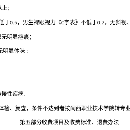
以上
;
低于
，男生裸眼视力《
字表》不低于
，无斜视
0.5
C
0.7
部无明显疤痕；
无明显体味
;
类慢性疾病
.
体检、复查，条件不达到者按闽西职业技术学院转专
第五部分收费项目及收费标准、退费办法