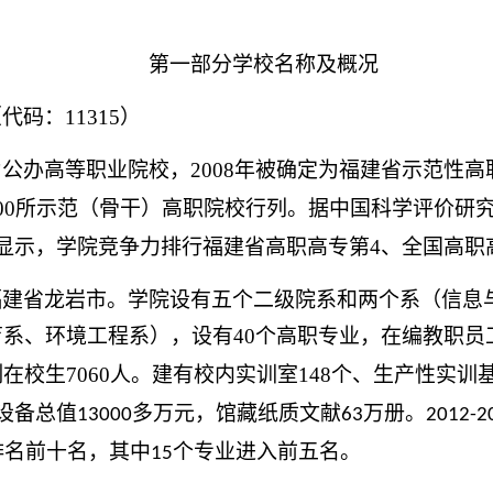
第一部分学校名称及概况
（代码：
11315
）
为公办高等职业院校，
2008
年被确定为福建省示范性高
00
所示范（骨干）高职院校行列。据中国科学评价研究
”显示，学院竞争力排行福建省高职高专第
4
、全国高职
福建省龙岩市。学院
设有五个二级院系和两个系（信息
育系、环境工程系），
设有
40
个高职专业，
在编教职员
制在校生
7060
人。建有校内实训室
148
个、生产性实训
设备总值
多万元，馆藏纸质文献
万册。
13000
63
2012-2
排名前十名，其中
个专业进入前五名。
15