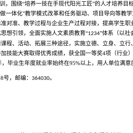
校训，围绕“培养一技在手现代阳光工匠”的人才培养目
学做一体化”教学模式改革和任务驱动、项目导向等教
标准对准、教学过程与企业生产过程对接，提高学生职
思想引领，全面实施人文素质教育“
”体系（以社
1234
用课程、活动、拓展三种途径，实施立德、立身、立行
参加技能大赛取得优秀成绩，获全国一等奖
4
项（行业
年，毕业生年度就业率始终在
95%
以上，用人单位满意
路
8
号，邮编：
。
364030