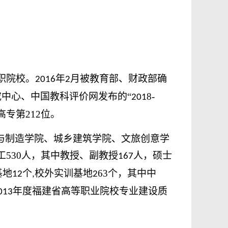
职院校。
年
月
被教育部、财政部确
2016
2
中心、中国教科评价网发布的“
8
-
201
高专第
212
位。
与制造学院、城乡建筑学院、文旅创意学
工
530
人，其中教授、副教授
人，硕士
167
基地
个
校外实训基地
63
个，其中中
12
,
2
年度福建省高等职业院校专业建设质
013