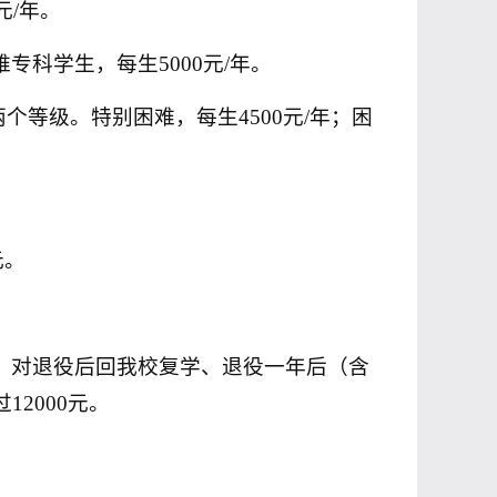
元
/
年。
难专科学生，每生
5000
元
/
年。
两个等级。特别困难，每生
4500
元
/
年；困
元。
；对退役后回我校复学、退役一年后（含
过
12000
元。