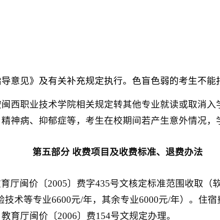
指导意见》及有关补充规定执行。色盲色弱的考生不能
按闽西职业技术学院相关规定转其他专业就读或取消入
、精神病、抑郁症等，考生在校期间若产生意外情况，
第五部分
收费项目及收费标准、退费办法
教育厅闽价〔
2005
〕费字
435
号文核定标准范围收取（
验技术等专业
6600
元
/
年，其余专业
6000
元
/
年）。住宿
、教育厅闽价〔
2006
〕费
154
号文规定办理。