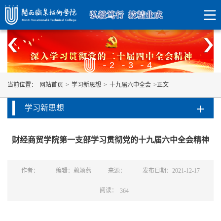
1
2
3
4
当前位置：
网站首页
>
学习新思想
>
十九届六中全会
>
正文
学习新思想
财经商贸学院第一支部学习贯彻党的十九届六中全会精神
作者：
编辑：赖颖燕
来源：
发布日期：2021-12-17
阅读：
364